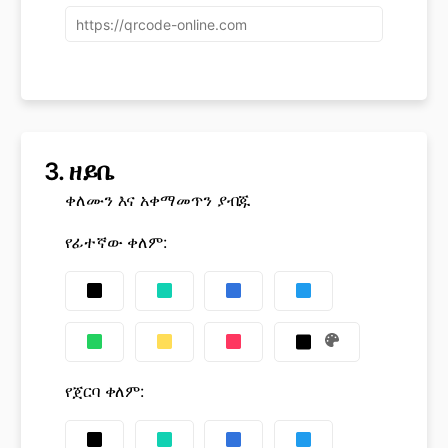
3.
ዘይቤ
ቀለሙን እና አቀማመጥን ያብጁ
የፊተኛው ቀለም
:
የጀርባ ቀለም
: