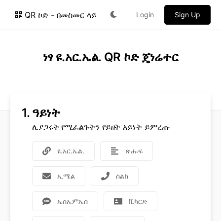
QR ኮድ - በመስመር ላይ
Login
Sign Up
ነፃ ዩ.አር.ኤል. QR ኮድ ጄነሬተር
1.
ዓይነት
ሊያጋሩት የሚፈልጉትን የይዘት አይነት ይምረጡ
ዩ.አር.ኤል.
ጽሑፍ
ኢሜል
ስልክ
ኤስኤምኤስ
ቪካርድ