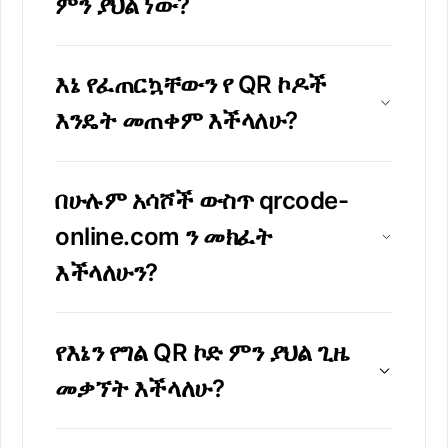
ምን ያህል ነው?
እኔ የፈጠርኳቸውን የ QR ኮዶች
እንዴት መጠቀም እችላለሁ?
በሁሉም አሳሾች ውስጥ qrcode-
online.com ን መክፈት
እችላለሁን?
የእኔን የግል QR ኮድ ምን ያህል ጊዜ
መቃኘት እችላለሁ?