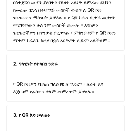
በስተጀርባ መሆን ያለበትን የይዘት አይነት ይምረጡ ይህንን
ከመረጡ በኋላ በተዛማጅ መስኮች ውስጥ ለ QR ኮድ
ዝርዝርዎን ማስገባት ይችላሉ ፡፡ የ QR ኮዱን ሲቃኙ መታየት
የሚገባቸውን ሁሉንም መስኮች ይሙሉ ፡፡ እባክዎን
ዝርዝሮችዎን በጥንቃቄ ያረጋግጡ ፣ ምክንያቱም የ QR ኮድን
ማተም ከፈለጉ ከዚያ በኋላ አርትዖት ሊደረግ አይችልም።
2. ግላዊነት የተላበሰ ንድፍ
የ QR ኮድዎን የበለጠ ግለሰባዊ ለማድረግ ፣ ለፊት እና
ለጀርባም የራስዎን ቀለም መምረጥም ይችላሉ።
3. የ QR ኮድ ይፍጠሩ