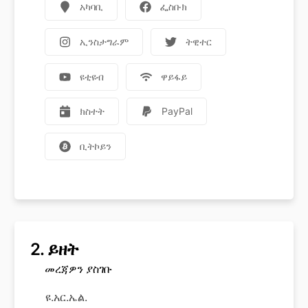
አካባቢ
ፌስቡክ
ኢንስታግራም
ትዊተር
ዩቲዩብ
ዋይፋይ
ክስተት
PayPal
ቢትኮይን
2.
ይዘት
መረጃዎን ያስገቡ
ዩ.አር.ኤል.