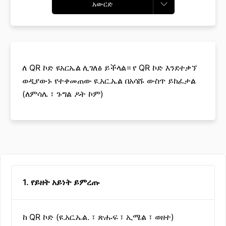
አውርድ
ለ QR ኮድ ዩአርኤል ሊገለፅ ይችላል። የ QR ኮድ እንደተቃኘ
ወዲያውኑ የተቀመጠው ዩ.አር.ኤል በአሳሹ ውስጥ ይከፈታል
(ለምሳሌ ፣ ጉግል ዶት ኮም)
1. የይዘት አይነት ይምረጡ
ከ QR ኮድ (ዩ.አር.ኤል. ፣ ጽሑፍ ፣ ኢሜል ፣ ወዘተ)