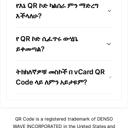
የእኔ QR ኮድ ካልሰራ ምን ማድረግ
እችላለሁ?
የ QR ኮድ ሲፈጥሩ ውሂቤ
ይቀመጣል?
ትክክለኛዎቹ መስኮች በ vCard QR
Code ላይ ለምን አይታዩም?
QR Code is a registered trademark of DENSO
WAVE INCORPORATED in the United States and