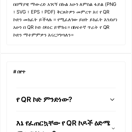
በሰማያዊ ማውረድ አገናኝ በኩል አሁን ለምስል ፋይል (PNG
፣ SVG ፣ EPS ፣ PDF) ቅርጸትዎን መምረጥ እና የ QR
ኮድን መክፈት ይችላሉ ፡፡ የሚፈለገው ይዘት ይከፈት እንደሆነ
አሁን በ QR ኮድ ስካነር ይሞክሩ። በከፍተኛ ጥራት የ QR
ኮድን ማተምምዎን እናረጋግጣለን።
# በየጥ
የ QR ኮድ ምንድነው?
እኔ የፈጠርኳቸው የ QR ኮዶች ዕድሜ