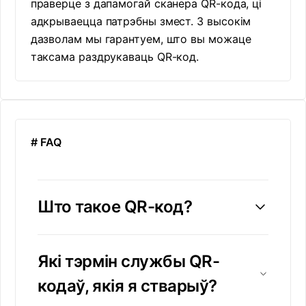
праверце з дапамогай сканера QR-кода, ці
адкрываецца патрэбны змест. З высокім
дазволам мы гарантуем, што вы можаце
таксама раздрукаваць QR-код.
# FAQ
Што такое QR-код?
Які тэрмін службы QR-
кодаў, якія я стварыў?