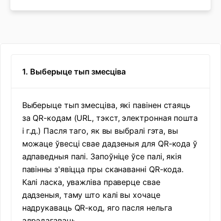
1. Выберыце тып змесціва
Выберыце тып змесціва, які павінен стаяць
за QR-кодам (URL, тэкст, электронная пошта
і г.д.) Пасля таго, як вы выбралі гэта, вы
можаце ўвесці свае дадзеныя для QR-кода ў
адпаведныя палі. Запоўніце ўсе палі, якія
павінны з'явіцца пры сканаванні QR-кода.
Калі ласка, уважліва праверце свае
дадзеныя, таму што калі вы хочаце
надрукаваць QR-код, яго пасля нельга
адрэдагаваць.