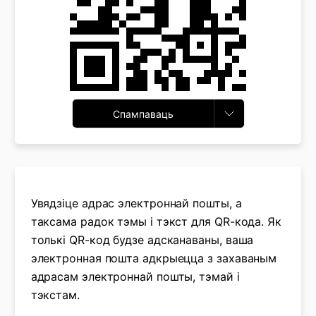
Спампаваць
Увядзіце адрас электроннай пошты, а
таксама радок тэмы і тэкст для QR-кода. Як
толькі QR-код будзе адсканаваны, ваша
электронная пошта адкрыецца з захаваным
адрасам электроннай пошты, тэмай і
тэкстам.