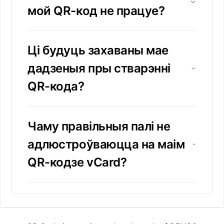
мой QR-код не працуе?
Ці будуць захаваны мае
дадзеныя пры стварэнні
QR-кода?
Чаму правільныя палі не
адлюстроўваюцца на маім
QR-кодзе vCard?