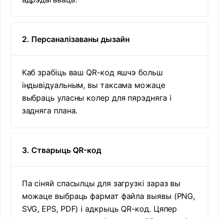
2. Персаналізаваны дызайн
Каб зрабіць ваш QR-код яшчэ больш
індывідуальным, вы таксама можаце
выбраць уласны колер для пярэдняга і
задняга плана.
3. Стварыць QR-код
Па сіняй спасылцы для загрузкі зараз вы
можаце выбраць фармат файла выявы (PNG,
SVG, EPS, PDF) і адкрыць QR-код. Цяпер