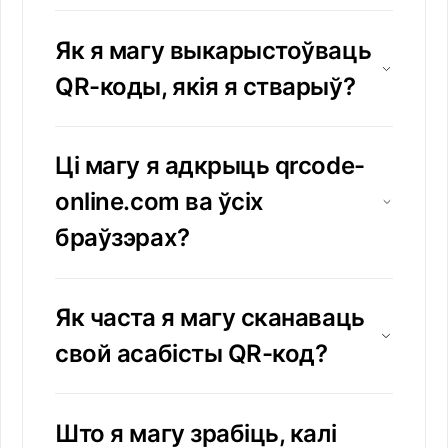
Як я магу выкарыстоўваць
QR-коды, якія я стварыў?
Ці магу я адкрыць qrcode-
online.com ва ўсіх
браўзэрах?
Як часта я магу сканаваць
свой асабісты QR-код?
Што я магу зрабіць, калі