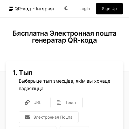
QR-код - Інтэрнэт
Login
Sign Up
Бясплатна Электронная пошта
генератар QR-кода
1.
Тып
Выберыце тып змесціва, якім вы хочаце
падзяліцца
URL
Тэкст
Электронная Пошта