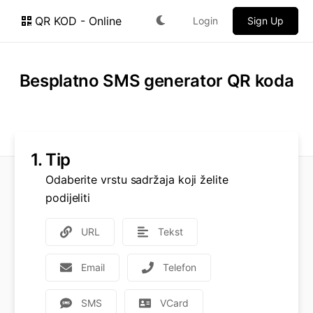
QR KOD - Online
Login
Sign Up
Besplatno SMS generator QR koda
1.
Tip
Odaberite vrstu sadržaja koji želite
podijeliti
URL
Tekst
Email
Telefon
SMS
VCard