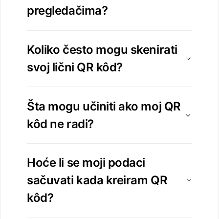
pregledačima?
Koliko često mogu skenirati
svoj lični QR kôd?
Šta mogu učiniti ako moj QR
kôd ne radi?
Hoće li se moji podaci
sačuvati kada kreiram QR
kôd?