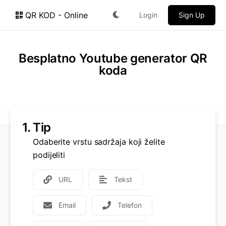
QR KOD - Online
Login
Sign Up
Besplatno Youtube generator QR
koda
1.
Tip
Odaberite vrstu sadržaja koji želite
podijeliti
URL
Tekst
Email
Telefon