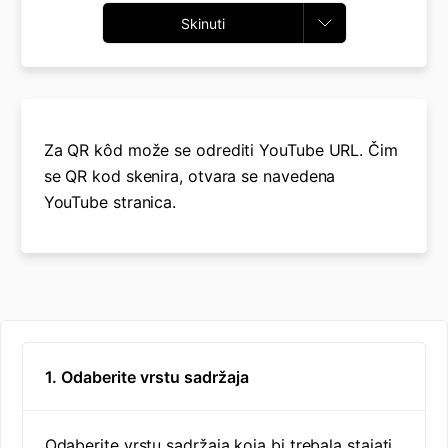
Skinuti
Za QR kôd može se odrediti YouTube URL. Čim
se QR kod skenira, otvara se navedena
YouTube stranica.
1. Odaberite vrstu sadržaja
Odaberite vrstu sadržaja koja bi trebala stajati