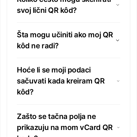
svoj lični QR kôd?
Šta mogu učiniti ako moj QR
kôd ne radi?
Hoće li se moji podaci
sačuvati kada kreiram QR
kôd?
Zašto se tačna polja ne
prikazuju na mom vCard QR