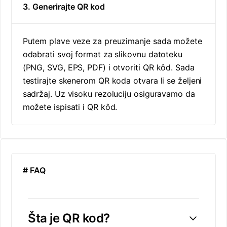
3. Generirajte QR kod
Putem plave veze za preuzimanje sada možete
odabrati svoj format za slikovnu datoteku
(PNG, SVG, EPS, PDF) i otvoriti QR kôd. Sada
testirajte skenerom QR koda otvara li se željeni
sadržaj. Uz visoku rezoluciju osiguravamo da
možete ispisati i QR kôd.
# FAQ
Šta je QR kod?