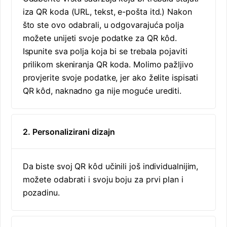
iza QR koda (URL, tekst, e-pošta itd.) Nakon
što ste ovo odabrali, u odgovarajuća polja
možete unijeti svoje podatke za QR kôd.
Ispunite sva polja koja bi se trebala pojaviti
prilikom skeniranja QR koda. Molimo pažljivo
provjerite svoje podatke, jer ako želite ispisati
QR kôd, naknadno ga nije moguće urediti.
2. Personalizirani dizajn
Da biste svoj QR kôd učinili još individualnijim,
možete odabrati i svoju boju za prvi plan i
pozadinu.