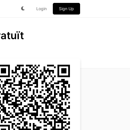
Login
Sign Up
atuït