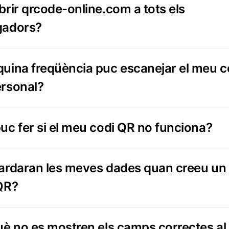
brir qrcode-online.com a tots els
gadors?
uina freqüència puc escanejar el meu c
rsonal?
uc fer si el meu codi QR no funciona?
ardaran les meves dades quan creeu un
QR?
uè no es mostren els camps correctes al