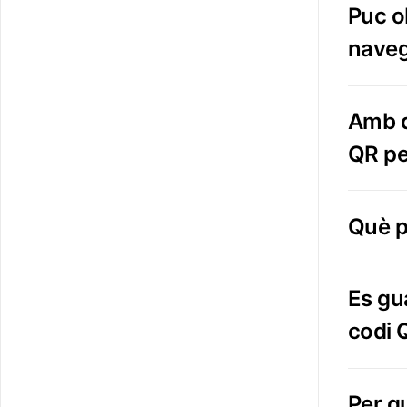
Puc o
nave
Amb q
QR pe
Què p
Es gu
codi 
Per q