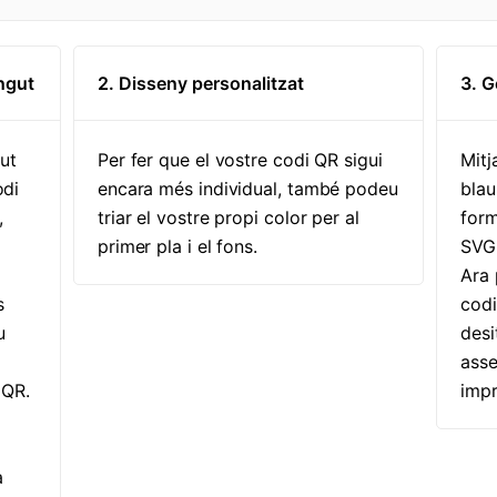
ingut
2. Disseny personalitzat
3. G
ut
Per fer que el vostre codi QR sigui
Mitj
odi
encara més individual, també podeu
blau
,
triar el vostre propi color per al
form
primer pla i el fons.
SVG,
Ara
s
codi
u
desi
ass
 QR.
impr
à