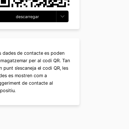
descarregar
s dades de contacte es poden
magatzemar per al codi QR. Tan
n punt s’escaneja el codi QR, les
des es mostren com a
ggeriment de contacte al
positiu.