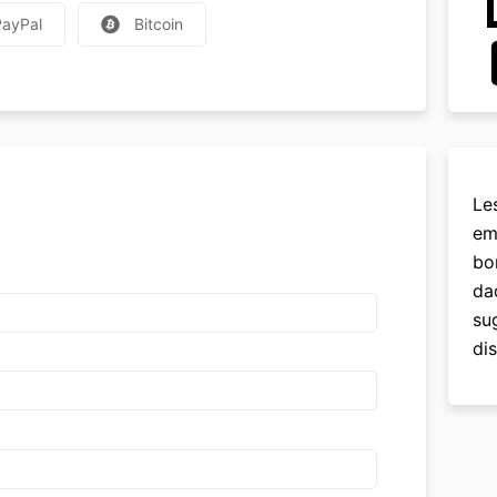
PayPal
Bitcoin
Le
em
bo
da
su
dis