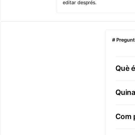
editar després.
# Pregunt
Què é
Quina 
Com p