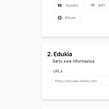
Youtube
WIFI
Bitcoin
2.
Edukia
Sartu zure informazioa
URLa