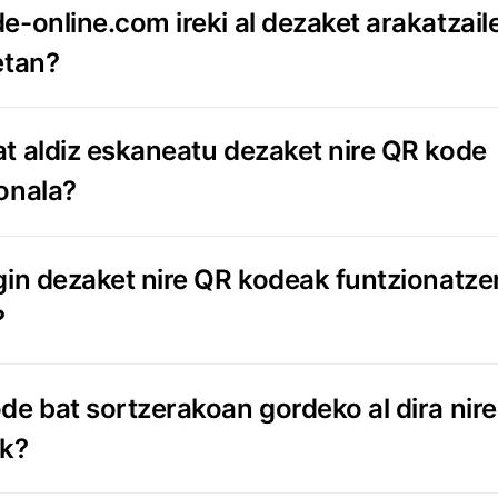
e-online.com ireki al dezaket arakatzail
etan?
t aldiz eskaneatu dezaket nire QR kode
onala?
gin dezaket nire QR kodeak funtzionatze
?
de bat sortzerakoan gordeko al dira nire
k?