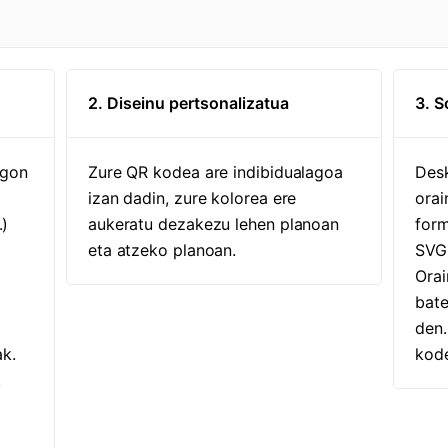
2. Diseinu pertsonalizatua
3. S
egon
Zure QR kodea are indibidualagoa
Desk
izan dadin, zure kolorea ere
orai
.)
aukeratu dezakezu lehen planoan
for
eta atzeko planoan.
SVG,
Ora
bate
den.
k.
kode
k