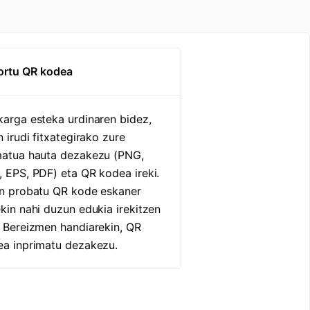
ortu QR kodea
arga esteka urdinaren bidez,
n irudi fitxategirako zure
matua hauta dezakezu (PNG,
 EPS, PDF) eta QR kodea ireki.
in probatu QR kode eskaner
kin nahi duzun edukia irekitzen
 Bereizmen handiarekin, QR
a inprimatu dezakezu.