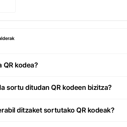
alderak
a QR kodea?
da sortu ditudan QR kodeen bizitza?
erabil ditzaket sortutako QR kodeak?