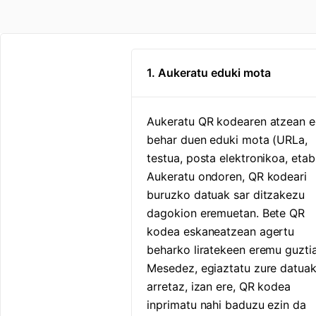
1. Aukeratu eduki mota
Aukeratu QR kodearen atzean 
behar duen eduki mota (URLa,
testua, posta elektronikoa, etab
Aukeratu ondoren, QR kodeari
buruzko datuak sar ditzakezu
dagokion eremuetan. Bete QR
kodea eskaneatzean agertu
beharko liratekeen eremu guztia
Mesedez, egiaztatu zure datua
arretaz, izan ere, QR kodea
inprimatu nahi baduzu ezin da