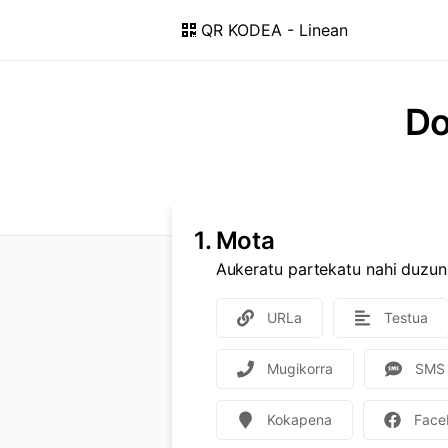
QR KODEA - Linean
Do
1.
Mota
Aukeratu partekatu nahi duzun
URLa
Testua
Mugikorra
SMS
Kokapena
Face