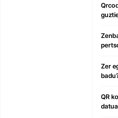
Qrcod
guzti
Zenba
perts
Zer e
badu
QR ko
datua