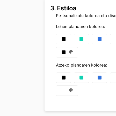
3.
Estiloa
Pertsonalizatu kolorea eta dis
Lehen planoaren kolorea
:
Atzeko planoaren kolorea
: