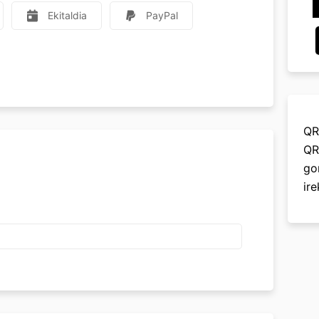
Ekitaldia
PayPal
QR
QR
go
ir