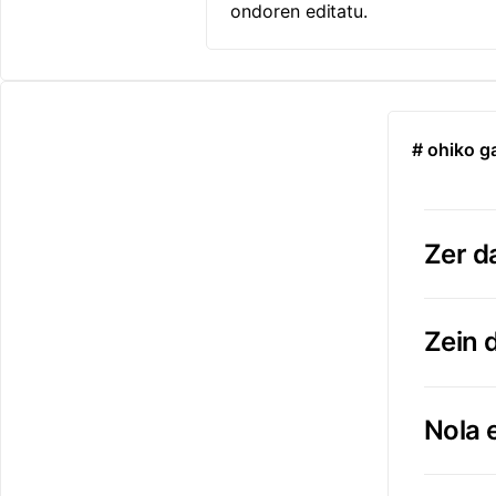
ondoren editatu.
# ohiko g
Zer d
Zein 
Nola 