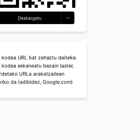
Deskargatu
 kodea URL bat zehaztu daiteke.
 kodea eskaneatu bezain laster,
rdetako URLa arakatzailean
ekiko da (adibidez, Google.com)