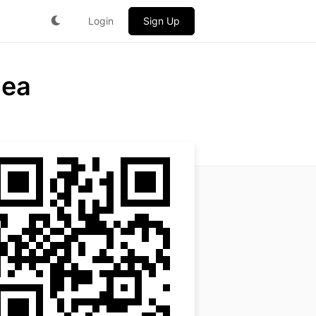
Login
Sign Up
lea