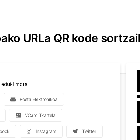
ako URLa QR kode sortzai
 eduki mota
Posta Elektronikoa
VCard Txartela
book
Instagram
Twitter