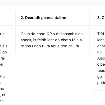
2. Dearadh pearsantaithe
3. 
r a
Chun do chód QR a dhéanamh níos
Tríd
aonair, is féidir leat do dhath féin a
leat
r éis
roghnú don tulra agus don chúlra.
cho
tú do
PDF)
ráil
Anoi
on
cibé
teas
R á
gur 
aí
phri
ás
, ní
idh