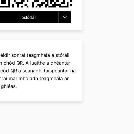
Íoslódáil
féidir sonraí teagmhála a stóráil
n chód QR. A luaithe a dhéantar
 cód QR a scanadh, taispeántar na
nraí mar mholadh teagmhála ar
 ghléas.