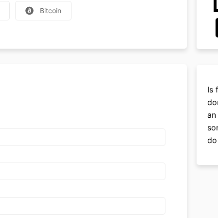
Bitcoin
Is 
do
an
so
do