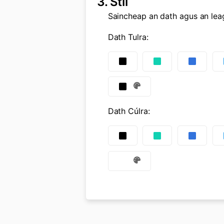
3.
Stíl
Saincheap an dath agus an le
Dath Tulra
:
Dath Cúlra
: