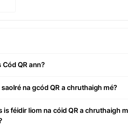
s Cód QR ann?
 saolré na gcód QR a chruthaigh mé?
 is féidir liom na cóid QR a chruthaigh m
?