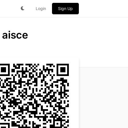
Login
Sign Up
 aisce