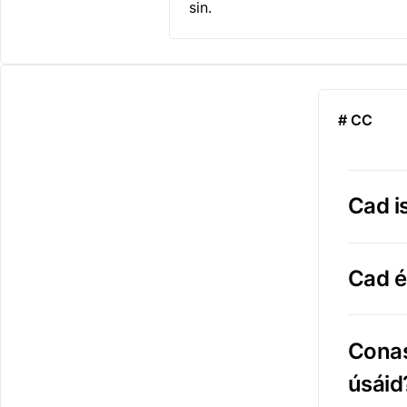
sin.
# CC
Cad i
Cad é
Conas
úsáid