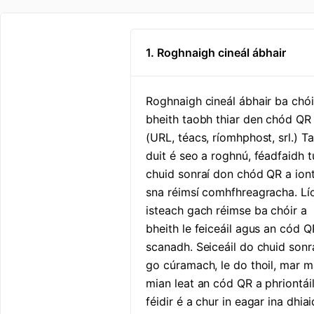
1. Roghnaigh cineál ábhair
Roghnaigh cineál ábhair ba chói
bheith taobh thiar den chód QR
(URL, téacs, ríomhphost, srl.) Ta
duit é seo a roghnú, féadfaidh 
chuid sonraí don chód QR a iont
sna réimsí comhfhreagracha. Lí
isteach gach réimse ba chóir a
bheith le feiceáil agus an cód Q
scanadh. Seiceáil do chuid sonr
go cúramach, le do thoil, mar m
mian leat an cód QR a phriontáil
féidir é a chur in eagar ina dhia