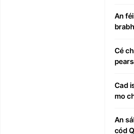
An fé
brabh
Cé ch
pears
Cad i
mo c
An sá
cód 