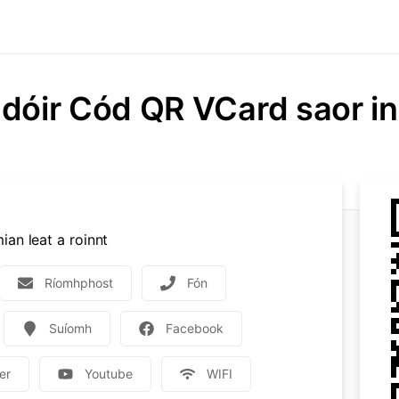
dóir Cód QR VCard saor in
ian leat a roinnt
Ríomhphost
Fón
Suíomh
Facebook
er
Youtube
WIFI