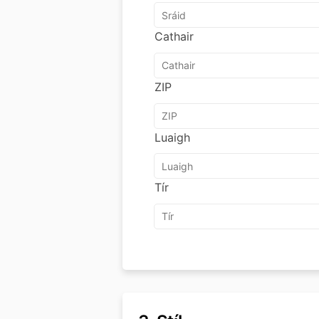
Cathair
ZIP
Luaigh
Tír