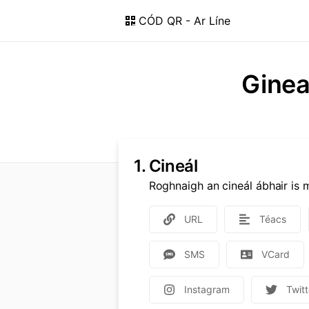
CÓD QR - Ar Líne
Ginea
1.
Cineál
Roghnaigh an cineál ábhair is m
URL
Téacs
SMS
VCard
Instagram
Twitt