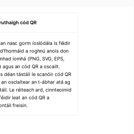
Cruthaigh cód QR
 an nasc gorm íoslódála is féidir
 d’fhormáid a roghnú anois don
mhad íomhá (PNG, SVG, EPS,
 agus an cód QR a oscailt.
s déan tástáil le scanóir cód QR
 an osclaítear an t-ábhar atá ag
táil. Le réiteach ard, cinnteoimid
féidir leat an cód QR a
ontáil freisin.