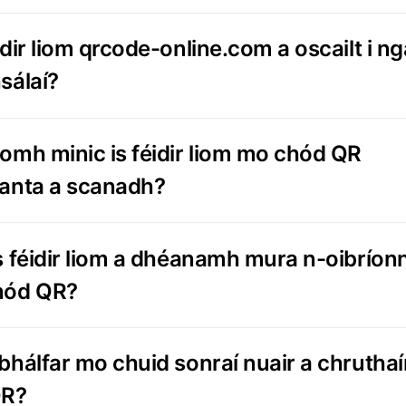
idir liom qrcode-online.com a oscailt i n
sálaí?
omh minic is féidir liom mo chód QR
anta a scanadh?
s féidir liom a dhéanamh mura n-oibríon
hód QR?
bhálfar mo chuid sonraí nuair a chrutha
QR?