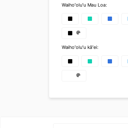
Waihoʻoluʻu Mau Loa
:
Waihoʻoluʻu kāʻei
: