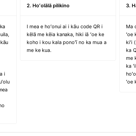
2. Hoʻolālā pilikino
3. H
 ka
I mea e hoʻonui ai i kāu code QR i
Ma o
uila,
kēlā me kēia kanaka, hiki iā ʻoe ke
ʻoe 
 kāu
koho i kou kala ponoʻī no ka mua a
kiʻi
me ke kua.
ka Q
me 
ka ʻ
a i
hoʻo
uʻolu
ʻoe 
 mea
no