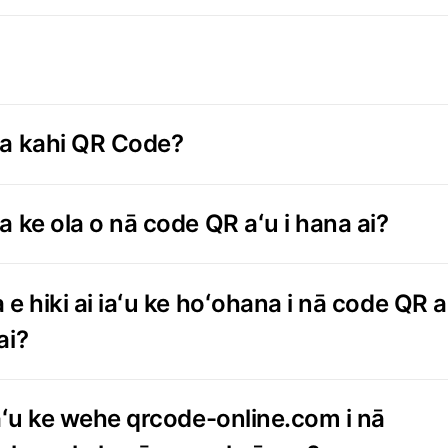
a kahi QR Code?
a ke ola o nā code QR aʻu i hana ai?
e hiki ai iaʻu ke hoʻohana i nā code QR aʻ
ai?
iaʻu ke wehe qrcode-online.com i nā