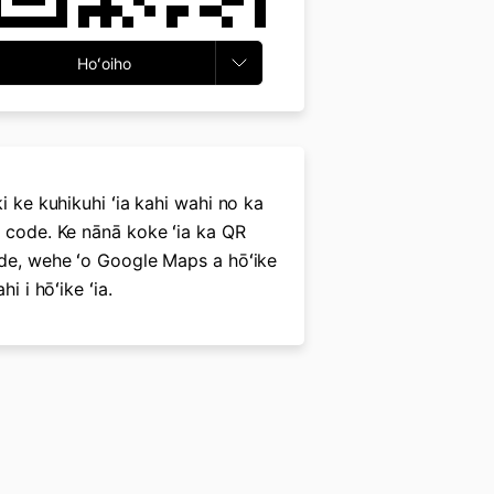
Hoʻoiho
ki ke kuhikuhi ʻia kahi wahi no ka
 code. Ke nānā koke ʻia ka QR
de, wehe ʻo Google Maps a hōʻike
ahi i hōʻike ʻia.