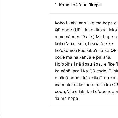
1. Koho i nā ʻano ʻikepili
Koho i kahi ʻano ʻike ma hope o
QR code (URL, kikokikona, leka 
a me nā mea ʻē aʻe.) Ma hope o
koho ʻana i kēia, hiki iā ʻoe ke
hoʻokomo i kāu kikoʻī no ka QR
code ma nā kahua e pili ana.
Hoʻopiha i nā āpau āpau e ʻike ʻi
ka nānā ʻana i ka QR code. E ʻol
e nānā pono i kāu kikoʻī, no ka
inā makemake ʻoe e paʻi i ka QR
code, ʻaʻole hiki ke hoʻoponopo
ʻia ma hope.