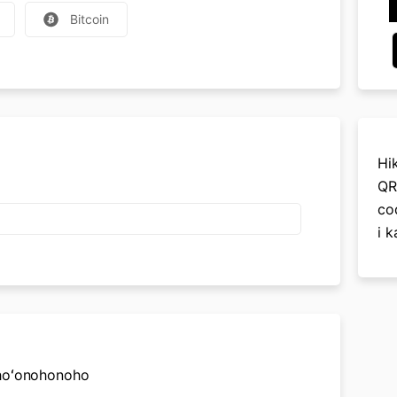
Bitcoin
Hi
QR
co
i k
a hoʻonohonoho