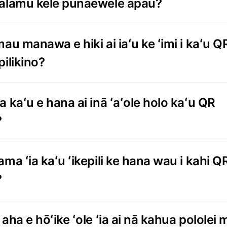
alamu kele pūnaewele āpau?
au manawa e hiki ai iaʻu ke ʻimi i kaʻu Q
pilikino?
a kaʻu e hana ai inā ʻaʻole holo kaʻu QR
?
ma ʻia kaʻu ʻikepili ke hana wau i kahi Q
?
aha e hōʻike ʻole ʻia ai nā kahua pololei 