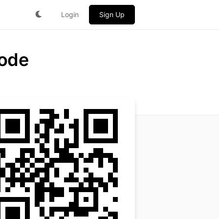
Login
Sign Up
Code