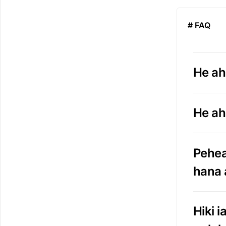
# FAQ
He ah
He ah
Pehea 
hana 
Hiki 