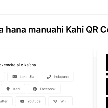
 hana manuahi Kahi QR 
makemake ai e kaʻana
Leka Uila
Kelepona
Kahi
Facebook
itter
Youtube
WIFI