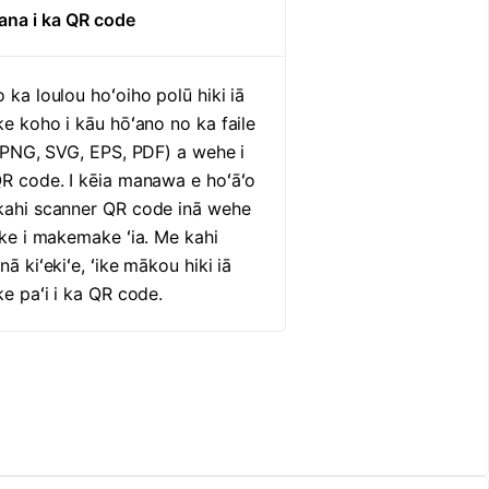
ana i ka QR code
 ka loulou hoʻoiho polū hiki iā
ke koho i kāu hōʻano no ka faile
 (PNG, SVG, EPS, PDF) a wehe i
R code. I kēia manawa e hoʻāʻo
kahi scanner QR code inā wehe
ike i makemake ʻia. Me kahi
nā kiʻekiʻe, ʻike mākou hiki iā
ke paʻi i ka QR code.