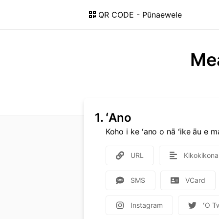
QR CODE - Pūnaewele
Mea
1.
ʻAno
Koho i ke ʻano o nā ʻike āu e 
URL
Kikokikona
SMS
VCard
Instagram
ʻO Tw