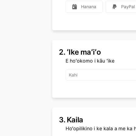
Hanana
PayPal
2.
ʻIke maʻiʻo
E hoʻokomo i kāu ʻike
3.
Kaila
Hoʻopilikino i ke kala a me k