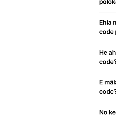
polok
Ehia m
code 
He ah
code
E māla
code
No ke 