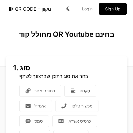
QR CODE - מקוון
Login
Sign Up
מחולל קוד QR Youtube בחינם
סוּג
1.
בחר את סוג התוכן שברצונך לשתף
טֶקסט
כתובת אתר
מכשיר טלפון
אימייל
כרטיס אשראי
סמס