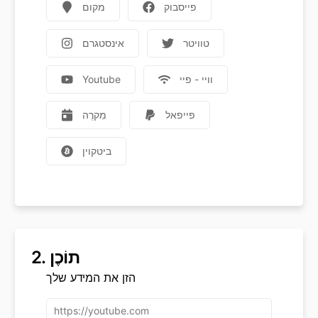
פייסבוק
מקום
טוויטר
אינסטגרם
וויי - פיי
Youtube
פייפאל
מִקרֶה
ביטקוין
תוֹכֶן
2.
הזן את המידע שלך