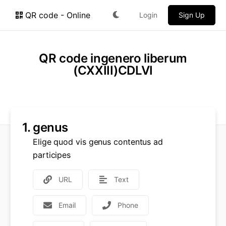
QR code - Online
Login
Sign Up
QR code ingenero liberum
(CXXIII)CDLVI
1.
genus
Elige quod vis genus contentus ad
participes
URL
Text
Email
Phone