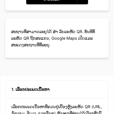
ສະຖານທີ່ສາມາດລະບຸໄດ້ ສຳ ລັບລະຫັດ QR. ທັນທີທີ່
ລະຫັດ QR ຖືກສະແກນ, Google Maps ເປີດແລະ
ສະແດງສະຖານທີ່ທີ່ລະບຸ.
1. ເລືອກປະເພດເນື້ອຫາ
ເລືອກປະເພດເນື້ອຫາທີ່ຄວນຢູ່ເບື້ອງຫຼັງລະຫັດ QR (URL,
ຂໍ້ຄວາມ, ອີເມວ, ແລະອື່ນໆ) ຫຼັງຈາກທີ່ທ່ານໄດ້ເລືອກສິ່ງນີ້,