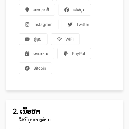
ສະຖານທີ່
ເຟສບຸກ
Instagram
Twitter
ຢູ່ທູບ
WIFI
ເຫດການ
PayPal
Bitcoin
2.
ເນື້ອຫາ
ໃສ່ຂໍ້ມູນຂອງທ່ານ