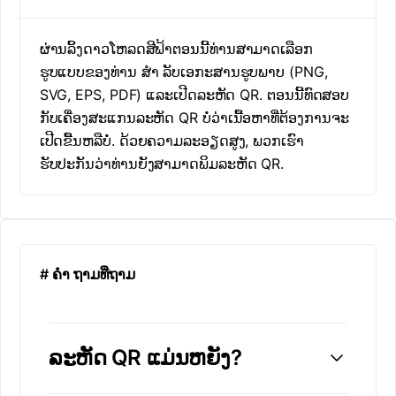
ຜ່ານລິ້ງດາວໂຫລດສີຟ້າຕອນນີ້ທ່ານສາມາດເລືອກ
ຮູບແບບຂອງທ່ານ ສຳ ລັບເອກະສານຮູບພາບ (PNG,
SVG, EPS, PDF) ແລະເປີດລະຫັດ QR. ຕອນນີ້ທົດສອບ
ກັບເຄື່ອງສະແກນລະຫັດ QR ບໍ່ວ່າເນື້ອຫາທີ່ຕ້ອງການຈະ
ເປີດຂື້ນຫລືບໍ່. ດ້ວຍຄວາມລະອຽດສູງ, ພວກເຮົາ
ຮັບປະກັນວ່າທ່ານຍັງສາມາດພິມລະຫັດ QR.
# ຄຳ ຖາມທີ່ຖາມ
ລະຫັດ QR ແມ່ນຫຍັງ?