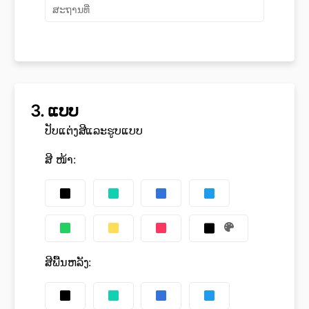
3.
ແບບ
ປັບແຕ່ງສີແລະຮູບແບບ
ສີ ໜ້າ
:
ສີພື້ນຫລັງ
: