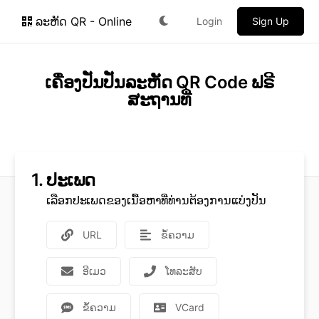
ລະຫັດ QR - Online
Login
Sign Up
ເຄື່ອງປັ່ນປັ່ນລະຫັດ QR Code ຟຣີ
ສະຖານທີ່
1.
ປະເພດ
ເລືອກປະເພດຂອງເນື້ອຫາທີ່ທ່ານຕ້ອງການແບ່ງປັນ
URL
ຂໍ້​ຄວາມ
ອີເມວ
ໂທລະສັບ
ຂໍ້​ຄວາມ
VCard