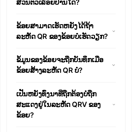
ສ່ວນຕົວເລື້ອຍປານໃດ?
ຂ້ອຍສາມາດເຮັດຫຍັງໄດ້ຖ້າ
ລະຫັດ QR ຂອງຂ້ອຍບໍ່ເຮັດວຽກ?
ຂໍ້ມູນຂອງຂ້ອຍຈະຖືກບັນທຶກເມື່ອ
ຂ້ອຍສ້າງລະຫັດ QR ບໍ?
ເປັນຫຍັງທົ່ງນາທີ່ຖືກຕ້ອງບໍ່ຖືກ
ສະແດງຢູ່ໃນລະຫັດ QRV ຂອງ
ຂ້ອຍ?