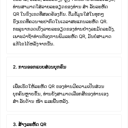
ທ່ານສາມາດໃສ່ລາຍລະອຽດຂອງທ່ານ ສຳ ລັບລະຫັດ
QR ໃນຂົງເຂດທີ່ສອດຄ້ອງກັນ. ຕື່ມຂໍ້ມູນໃສ່ໃນທຸກໆ
ຂົງເຂດທີ່ຄວນຈະປາກົດໃນເວລາສະແກນລະຫັດ QR.
ກະລຸນາກວດເບິ່ງລາຍລະອຽດຂອງທ່ານຢ່າງລະມັດລະວັງ,
ເພາະວ່າຖ້າທ່ານຕ້ອງການພິມລະຫັດ QR, ມັນບໍ່ສາມາດ
ແກ້ໄຂໄດ້ຫລັງຈາກນັ້ນ.
2. ການອອກແບບສ່ວນບຸກຄົນ
ເພື່ອເຮັດໃຫ້ລະຫັດ QR ຂອງທ່ານມີຄວາມເປັນສ່ວນ
ບຸກຄົນຫຼາຍຂຶ້ນ, ທ່ານຍັງສາມາດເລືອກສີຂອງທ່ານເອງ
ສຳ ລັບດ້ານ ໜ້າ ແລະພື້ນຫລັງ.
3. ສ້າງລະຫັດ QR