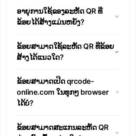
ອາຍຸການໃຊ້ຂອງລະຫັດ QR ທີ່
ຂ້ອຍໄດ້ສ້າງແມ່ນຫຍັງ?
ຂ້ອຍສາມາດໃຊ້ລະຫັດ QR ທີ່ຂ້ອຍ
ສ້າງໄດ້ແນວໃດ?
ຂ້ອຍສາມາດເປີດ qrcode-
online.com ໃນທຸກໆ browser
ໄດ້ບໍ?
ຂ້ອຍສາມາດສະແກນລະຫັດ QR