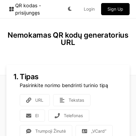
QR kodas -
Login
Sign Up
prisijungęs
Nemokamas QR kodų generatorius
URL
1.
Tipas
Pasirinkite norimo bendrinti turinio tipą
URL
Tekstas
El
Telefonas
Trumpoji Žinutė
„VCard“