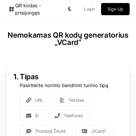
QR kodas -
Login
Sign Up
prisijungęs
Nemokamas QR kodų generatorius
„VCard“
1.
Tipas
Pasirinkite norimo bendrinti turinio tipą
URL
Tekstas
El
Telefonas
Trumpoji Žinutė
„VCard“