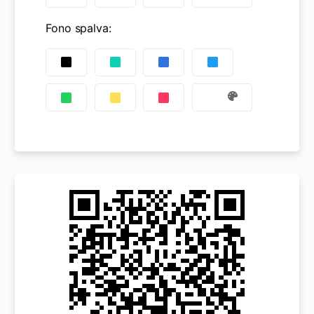
Fono spalva
: