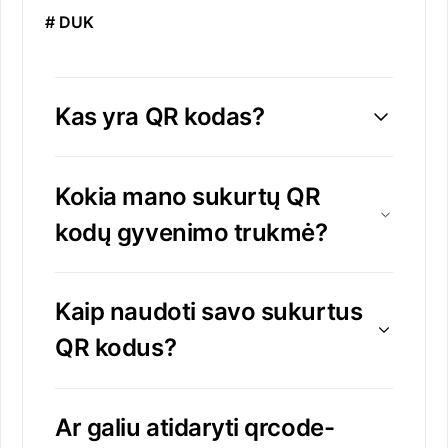
# DUK
Kas yra QR kodas?
Kokia mano sukurtų QR
kodų gyvenimo trukmė?
Kaip naudoti savo sukurtus
QR kodus?
Ar galiu atidaryti qrcode-