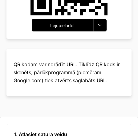
Lejupielādēt
QR kodam var norādīt URL. Tiklīdz QR kods ir
skenēts, pārlūkprogrammā (piemēram,
Google.com) tiek atvērts saglabāts URL.
1. Atlasiet satura veidu