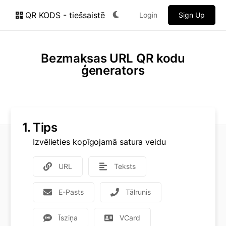
QR KODS - tiešsaistē
Login
Sign Up
Bezmaksas URL QR kodu
ģenerators
1.
Tips
Izvēlieties kopīgojamā satura veidu
URL
Teksts
E-Pasts
Tālrunis
Īsziņa
VCard