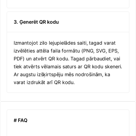
3. Ģenerēt QR kodu
Izmantojot zilo lejupielādes saiti, tagad varat
izvēlēties attēla faila formātu (PNG, SVG, EPS,
PDF) un atvērt QR kodu. Tagad pārbaudiet, vai
tiek atvērts vēlamais saturs ar QR kodu skeneri.
Ar augstu izšķirtspēju mēs nodrošinām, ka
varat izdrukāt arī QR kodu.
# FAQ