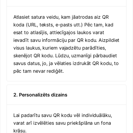
Atlasiet satura veidu, kam jāatrodas aiz QR
koda (URL, teksts, e-pasts utt.) Pēc tam, kad
esat to atlasījis, attiecīgajos laukos varat
ievadīt savu informāciju par QR kodu. Aizpildiet
visus laukus, kuriem vajadzētu parādīties,
skenējot QR kodu. Lūdzu, uzmanīgi pārbaudiet
savus datus, jo, ja vēlaties izdrukāt QR kodu, to
pēc tam nevar rediģēt.
2. Personalizēts dizains
Lai padarītu savu QR kodu vēl individuālāku,
varat arī izvēlēties savu priekšplāna un fona
krāsu.