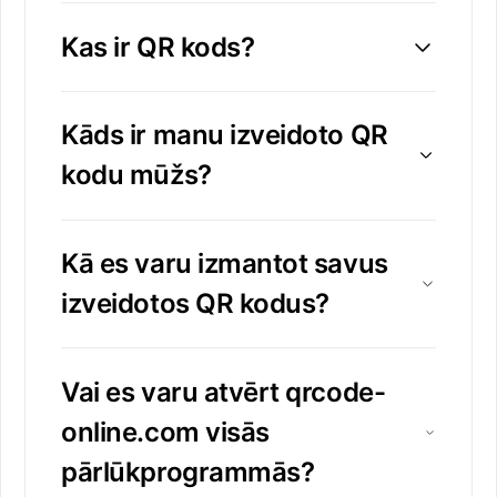
Kas ir QR kods?
Kāds ir manu izveidoto QR
kodu mūžs?
Kā es varu izmantot savus
izveidotos QR kodus?
Vai es varu atvērt qrcode-
online.com visās
pārlūkprogrammās?