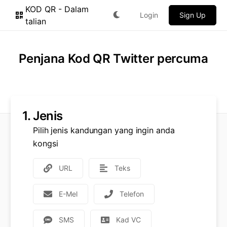
KOD QR - Dalam
Login
Sign Up
talian
Penjana Kod QR Twitter percuma
1.
Jenis
Pilih jenis kandungan yang ingin anda
kongsi
URL
Teks
E-Mel
Telefon
SMS
Kad VC