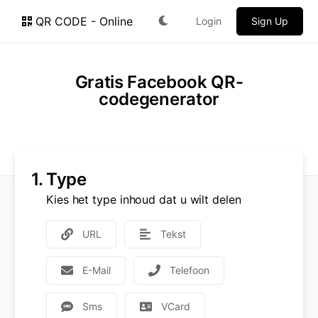
QR CODE - Online
Login
Sign Up
Gratis Facebook QR-
codegenerator
1.
Type
Kies het type inhoud dat u wilt delen
URL
Tekst
E-Mail
Telefoon
Sms
VCard