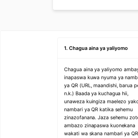
1. Chagua aina ya yaliyomo
Chagua aina ya yaliyomo amba
inapaswa kuwa nyuma ya namb
ya QR (URL, maandishi, barua p
n.k.) Baada ya kuchagua hii,
unaweza kuingiza maelezo yak
nambari ya QR katika sehemu
zinazofanana. Jaza sehemu zot
ambazo zinapaswa kuonekana
wakati wa skana nambari ya QR