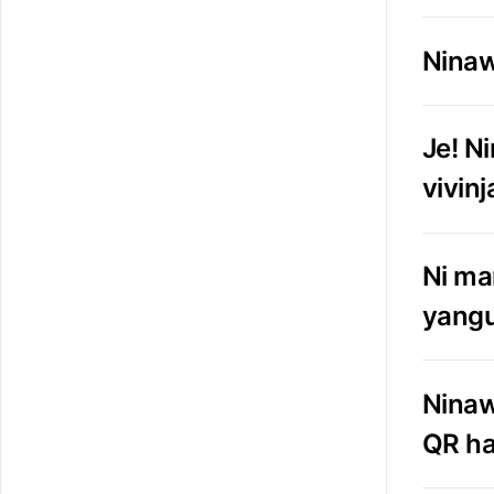
Ninaw
Je! N
vivinj
Ni ma
yangu
Ninaw
QR ha