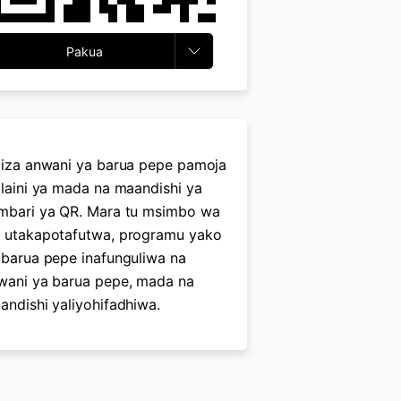
Pakua
giza anwani ya barua pepe pamoja
 laini ya mada na maandishi ya
mbari ya QR. Mara tu msimbo wa
 utakapotafutwa, programu yako
 barua pepe inafunguliwa na
wani ya barua pepe, mada na
andishi yaliyohifadhiwa.