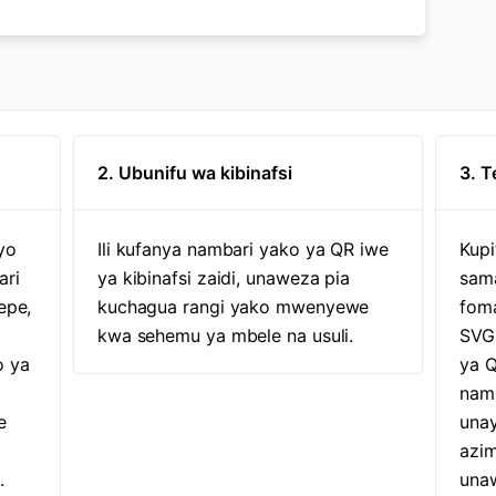
2. Ubunifu wa kibinafsi
3. 
yo
Ili kufanya nambari yako ya QR iwe
Kupi
ari
ya kibinafsi zaidi, unaweza pia
sam
epe,
kuchagua rangi yako mwenyewe
foma
kwa sehemu ya mbele na usuli.
SVG
o ya
ya Q
namb
e
una
azim
.
una