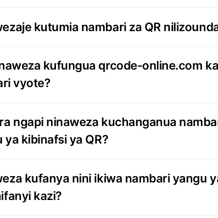
ezaje kutumia nambari za QR nilizound
inaweza kufungua qrcode-online.com ka
ari vyote?
ra ngapi ninaweza kuchanganua namba
 ya kibinafsi ya QR?
eza kufanya nini ikiwa nambari yangu y
ifanyi kazi?