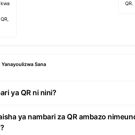
o kwa
QR.
 QR,
i Yanayoulizwa Sana
ri ya QR ni nini?
aisha ya nambari za QR ambazo nimeun
i?