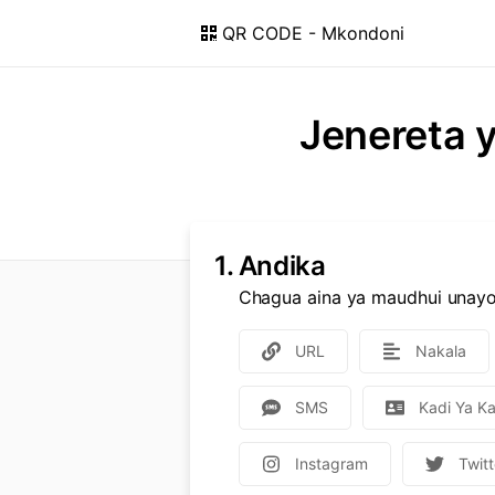
QR CODE - Mkondoni
Jenereta 
1.
Andika
Chagua aina ya maudhui unayot
URL
Nakala
SMS
Kadi Ya Ka
Instagram
Twitt