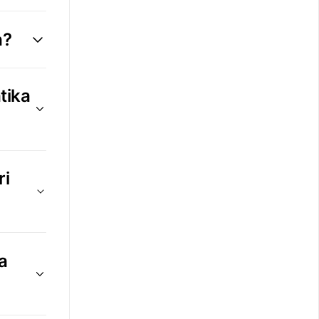
a?
tika
ri
a