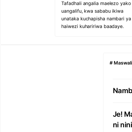
Tafadhali angalia maelezo yak
uangalifu, kwa sababu ikiwa
unataka kuchapisha nambari ya
haiwezi kuhaririwa baadaye.
# Maswal
Namba
Je! M
ni nin