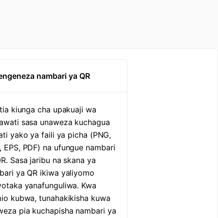
Tengeneza nambari ya QR
tia kiunga cha upakuaji wa
awati sasa unaweza kuchagua
ti yako ya faili ya picha (PNG,
, EPS, PDF) na ufungue nambari
R. Sasa jaribu na skana ya
ari ya QR ikiwa yaliyomo
yotaka yanafunguliwa. Kwa
io kubwa, tunahakikisha kuwa
weza pia kuchapisha nambari ya