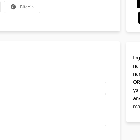
Bitcoin
In
na
na
QR
ya
an
ma