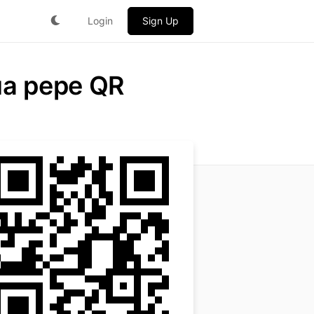
Login
Sign Up
ua pepe QR