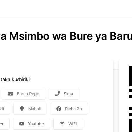
ya Msimbo wa Bure ya Bar
aka kushiriki
Barua Pepe
Simu
di
Mahali
Picha Za
er
Youtube
WIFI