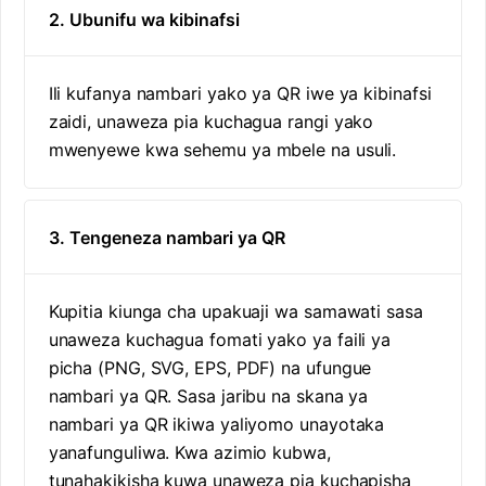
2. Ubunifu wa kibinafsi
Ili kufanya nambari yako ya QR iwe ya kibinafsi
zaidi, unaweza pia kuchagua rangi yako
mwenyewe kwa sehemu ya mbele na usuli.
3. Tengeneza nambari ya QR
Kupitia kiunga cha upakuaji wa samawati sasa
unaweza kuchagua fomati yako ya faili ya
picha (PNG, SVG, EPS, PDF) na ufungue
nambari ya QR. Sasa jaribu na skana ya
nambari ya QR ikiwa yaliyomo unayotaka
yanafunguliwa. Kwa azimio kubwa,
tunahakikisha kuwa unaweza pia kuchapisha