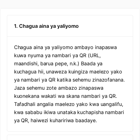
1. Chagua aina ya yaliyomo
Chagua aina ya yaliyomo ambayo inapaswa
kuwa nyuma ya nambari ya QR (URL,
maandishi, barua pepe, n.k.) Baada ya
kuchagua hii, unaweza kuingiza maelezo yako
ya nambari ya QR katika sehemu zinazofanana.
Jaza sehemu zote ambazo zinapaswa
kuonekana wakati wa skana nambari ya QR.
Tafadhali angalia maelezo yako kwa uangalifu,
kwa sababu ikiwa unataka kuchapisha nambari
ya QR, haiwezi kuhaririwa baadaye.