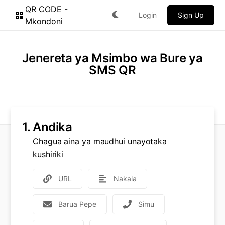
QR CODE -
Login
Sign Up
Mkondoni
Jenereta ya Msimbo wa Bure ya
SMS QR
1.
Andika
Chagua aina ya maudhui unayotaka
kushiriki
URL
Nakala
Barua Pepe
Simu