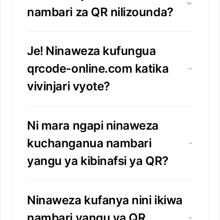
nambari za QR nilizounda?
Je! Ninaweza kufungua
qrcode-online.com katika
vivinjari vyote?
Ni mara ngapi ninaweza
kuchanganua nambari
yangu ya kibinafsi ya QR?
Ninaweza kufanya nini ikiwa
nambari yangu ya QR