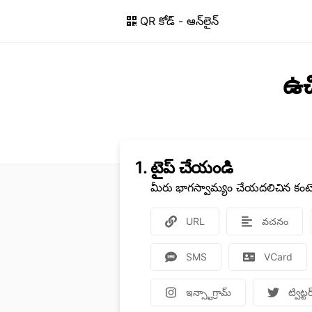
QR కోడ్ - ఆన్‌లైన్
ఉచ
1.
టైప్ చేయండి
మీరు భాగస్వామ్యం చేయదలిచిన కంటెం
URL
వచనం
SMS
VCard
ఇన్స్టాగ్రామ్
ట్విట్టర