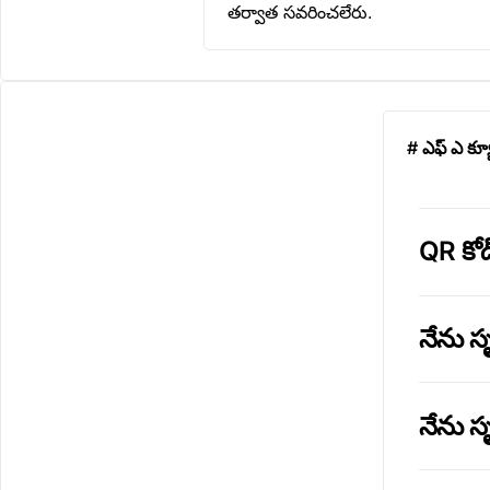
తర్వాత సవరించలేరు.
# ఎఫ్ ఎ క్య
QR కోడ
నేను స
నేను 