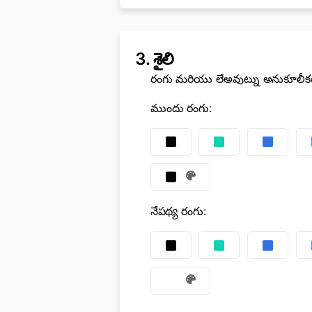
3.
శైలి
రంగు మరియు లేఅవుట్ను అనుకూలీక
ముందు రంగు
:
నేపథ్య రంగు
: