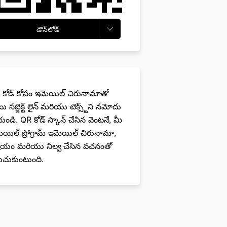
డౌన్‌లోడ్
 కోడ్ కోసం ఇమెయిల్ చిరునామాతో
ు సబ్జెక్ట్ లైన్ మరియు టెక్స్ట్‌ని నమోదు
ండి. QR కోడ్ స్కాన్ చేసిన వెంటనే, మీ
యిల్ ప్రోగ్రామ్ ఇమెయిల్ చిరునామా,
షయం మరియు నిల్వ చేసిన వచనంతో
ుచుకుంటుంది.