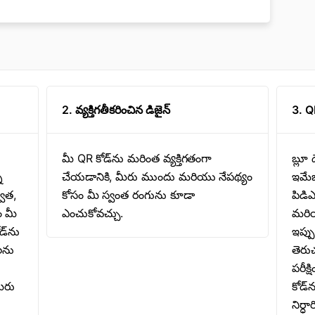
2. వ్యక్తిగతీకరించిన డిజైన్
3. Q
మీ QR కోడ్‌ను మరింత వ్యక్తిగతంగా
బ్లూ 
ి
చేయడానికి, మీరు ముందు మరియు నేపథ్యం
ఇమేజ్
వాత,
కోసం మీ స్వంత రంగును కూడా
పిడి
ం మీ
ఎంచుకోవచ్చు.
మరియ
్‌ను
ఇప్ప
‌లను
తెరు
పరీక
ీరు
కోడ్
నిర్ధా