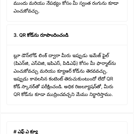
ముందు మరియు నేపథ్యం కోసం మీ స్వంత రంగును కూడా
ఎంచుకోవచ్చు.
3. QR కోడ్‌ను రూపొందించండి
బ్లూ డౌన్‌లోడ్ లింక్ ద్వారా మీరు ఇప్పుడు ఇమేజ్ ఫైల్
(పిఎన్‌జి, ఎస్‌విజి, ఇపిఎస్, పిడిఎఫ్) కోసం మీ ఫార్మాట్‌ను
ఎంచుకోవచ్చు మరియు క్యూఆర్ కోడ్‌ను తెరవవచ్చు.
ఇప్పుడు కావలసిన కంటెంట్ తెరుచుకుంటుందో లేదో QR
కోడ్ స్కానర్‌తో పరీక్షించండి. అధిక రిజల్యూషన్‌తో, మీరు
QR కోడ్‌ను కూడా ముద్రించవచ్చని మేము నిర్ధారిస్తాము.
# ఎఫ్ ఎ క్యూ