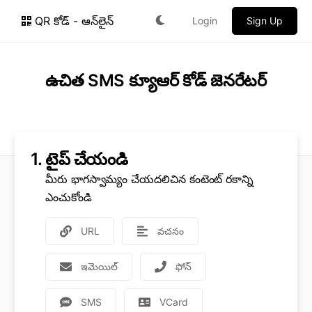
QR కోడ్ - ఆన్‌లైన్
Login
Sign Up
ఉచిత SMS క్యూఆర్ కోడ్ జెనరేటర్
1.
టైప్ చేయండి
మీరు భాగస్వామ్యం చేయదలిచిన కంటెంట్ రకాన్ని
ఎంచుకోండి
URL
వచనం
ఇమెయిల్
ఫోన్
SMS
VCard