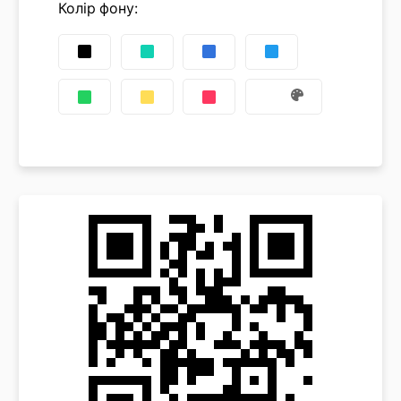
Колір фону
: