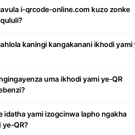
avula i-qrcode-online.com kuzo zonke
qululi?
ahlola kaningi kangakanani ikhodi yami 
engingayenza uma ikhodi yami ye-QR
ebenzi?
 idatha yami izogcinwa lapho ngakha
i ye-QR?