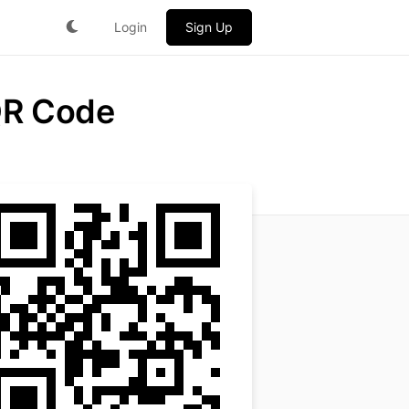
Login
Sign Up
QR Code