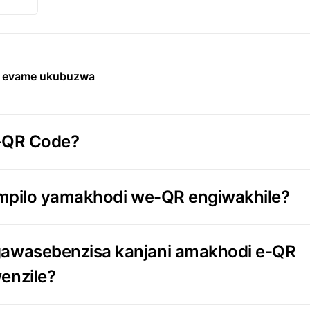
o evame ukubuzwa
 i-QR Code?
 impilo yamakhodi we-QR engiwakhile?
awasebenzisa kanjani amakhodi e-QR
enzile?