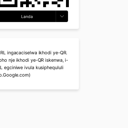
Landa
URL ingacaciselwa ikhodi ye-QR.
pho nje ikhodi ye-QR iskenwa, i-
L egciniwe ivula kusiphequluli
sb.Google.com)