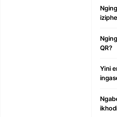
Nging
iziphe
Nging
QR?
Yini 
ingas
Ngabe
ikhod