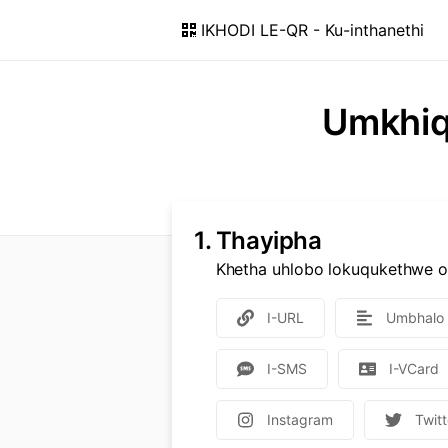
IKHODI LE-QR - Ku-inthanethi
Umkhiq
1.
Thayipha
Khetha uhlobo lokuqukethwe 
I-URL
Umbhalo
I-SMS
I-VCard
Instagram
Twitt