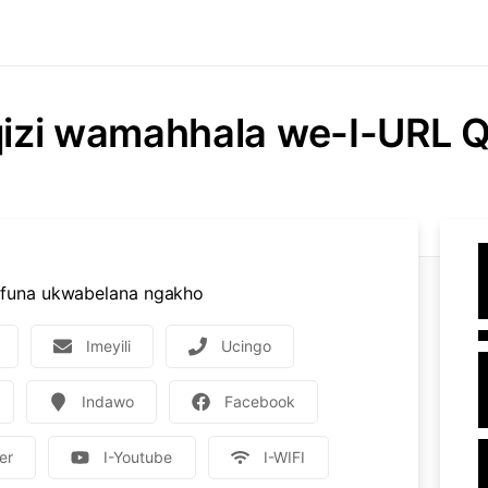
izi wamahhala we-I-URL 
ofuna ukwabelana ngakho
Imeyili
Ucingo
Indawo
Facebook
er
I-Youtube
I-WIFI