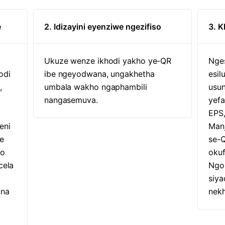
e
2. Idizayini eyenziwe ngezifiso
3. K
Ukuze wenze ikhodi yakho ye-QR
Nge
odi
ibe ngeyodwana, ungakhetha
esi
,
umbala wakho ngaphambili
usu
nangasemuva.
yefa
EPS,
eni
Manj
e
se-
ho
okuf
cela
Ngo
siya
una
nek