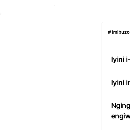
# Imibuz
Iyini
Iyini
Nging
engiw