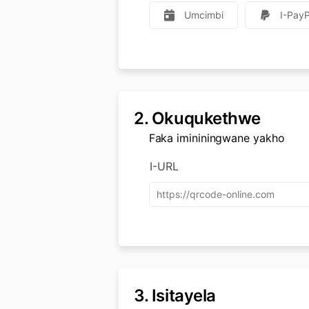
Umcimbi
I-PayP
2.
Okuqukethwe
Faka imininingwane yakho
I-URL
3.
Isitayela