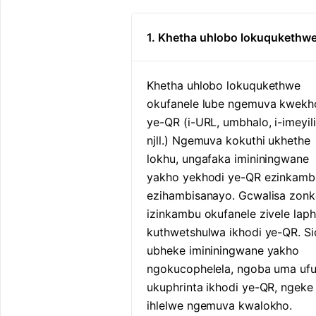
1. Khetha uhlobo lokuqukethw
Khetha uhlobo lokuqukethwe
okufanele lube ngemuva kwekh
ye-QR (i-URL, umbhalo, i-imeyili
njll.) Ngemuva kokuthi ukhethe
lokhu, ungafaka imininingwane
yakho yekhodi ye-QR ezinkamb
ezihambisanayo. Gcwalisa zonk
izinkambu okufanele zivele lap
kuthwetshulwa ikhodi ye-QR. Si
ubheke imininingwane yakho
ngokucophelela, ngoba uma uf
ukuphrinta ikhodi ye-QR, ngeke
ihlelwe ngemuva kwalokho.