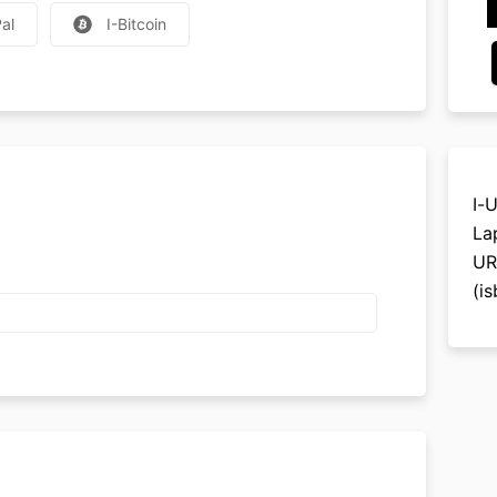
al
I-Bitcoin
I-
La
UR
(i