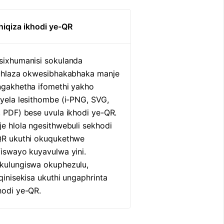
hiqiza ikhodi ye-QR
sixhumanisi sokulanda
luhlaza okwesibhakabhaka manje
ngakhetha ifomethi yakho
yela lesithombe (i-PNG, SVG,
 PDF) bese uvula ikhodi ye-QR.
e hlola ngesithwebuli sekhodi
QR ukuthi okuqukethwe
iswayo kuyavulwa yini.
kulungiswa okuphezulu,
qinisekisa ukuthi ungaphrinta
hodi ye-QR.